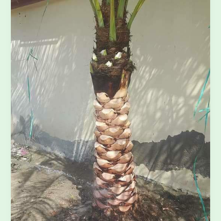
نخيل-
بالدمام0509477194