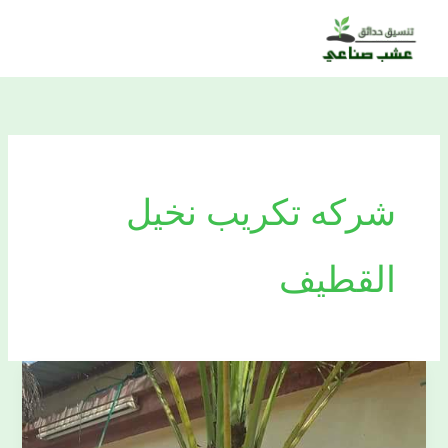
خطي
لى
لمحتوى
شركه تكريب نخيل
القطيف
شركه-
تكريب-
وتلقيح-