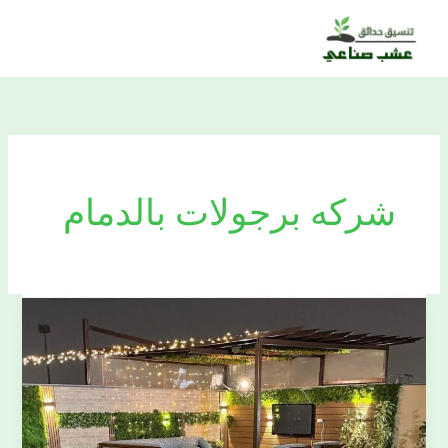
خطي
لى
لمحتوى
شركه برجولات بالدمام
تركيب-
مظلات-
بالدمام0509477194خصم-
يصل-30