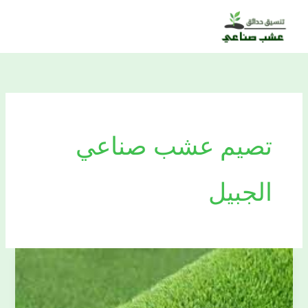
خطي
لى
لمحتوى
تصيم عشب صناعي
الجبيل
منسق
عشب
صناعي0509477194تنسيق