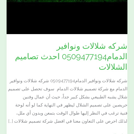
شركه شلالات ونوافير
الدمام0509477194 احدث تصاميم
الشلالات
شركه شلالات ونوافير الدمام0509477194 شركه شلالات ونوافير
الدمام مع شركة تصميم شلالات الدمام سوف تحصل على تصميم
شلال يشبه الطبيعي بشكل كبير جداً، حيث أن عمال وفنين
حريصين على تصميم الشلال ليظهر في النهاية كما لو أنه لوحة
فنية ترغب في النظر إليها طوال الوقت بتمعن وبدون أي ملل،
لذلك احرص على التعاون معنا في افضل شركة تصميم شلالات […]