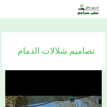
خطي
لى
لمحتوى
تصاميم شلالات الدمام
شركه
شلالات
ونوافير
الدمام0509477194
احدث
تصاميم