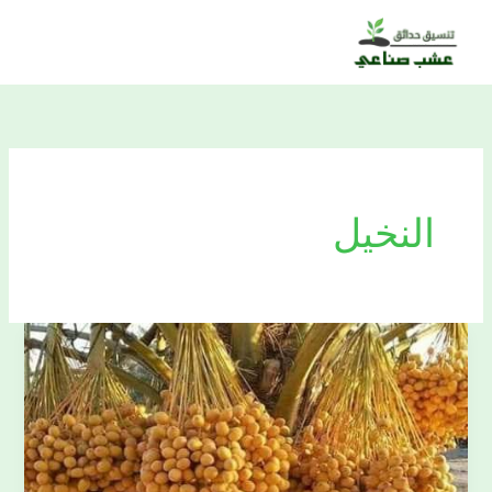
خطي
لى
لمحتوى
النخيل
تكريب
نخيل
الدمام
0509477194