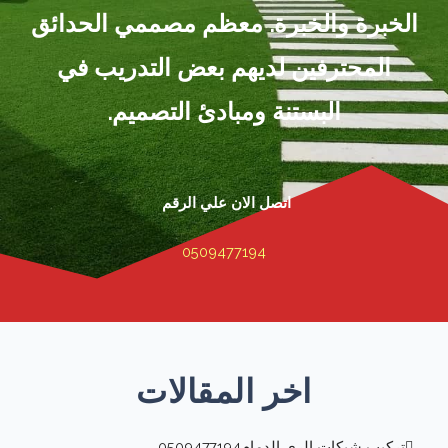
الخبرة والخبرة. معظم مصممي الحدائق
المحترفين لديهم بعض التدريب في
البستنة ومبادئ التصميم.
اتصل الان علي الرقم
0509477194
اخر المقالات
تركيب شبكات الري الدمام0509477194