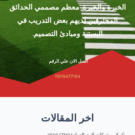
الخبرة والخبرة. معظم مصممي الحدائق
المحترفين لديهم بعض التدريب في
البستنة ومبادئ التصميم.
اتصل الان علي الرقم
0509477194
اخر المقالات
تركيب شبكات الري الدمام0509477194