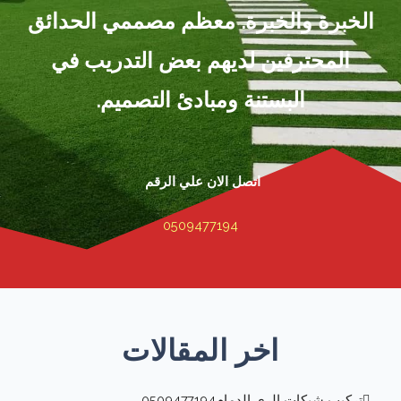
الخبرة والخبرة. معظم مصممي الحدائق
المحترفين لديهم بعض التدريب في
البستنة ومبادئ التصميم.
اتصل الان علي الرقم
0509477194
اخر المقالات
تركيب شبكات الري الدمام0509477194