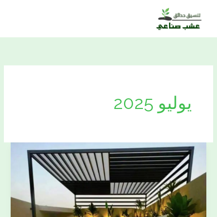
خطي
لى
لمحتوى
يوليو 2025
تنسيق
حدائق
منزلية
بالدمام
بأقل
الاسعار